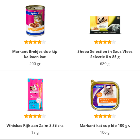
Markant Brokjes duo kip
Sheba Selection in Saus Vlees
kalkoen kat
Selectie 8 x 85 g
400 gr
680 g
Whiskas Rijk aan Zalm 3 Sticks
Markant kat cup kip 100 gr.
18 g
100 g