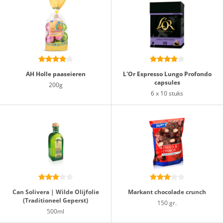
AH Hol­le paas­ei­e­ren
L'Or Espresso Lungo Profondo
capsules
200g
6 x 10 stuks
Can Solivera | Wilde Olijfolie
Markant chocolade crunch
(Traditioneel Geperst)
150 gr.
500ml