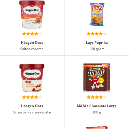
Häagen-Dazs
Lays Paprika
Salted caramel
120 gram
Häagen-Dazs
M&M's Chocolate Large
Strawberry cheesecake
300 g