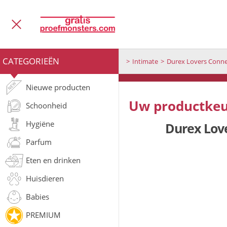
CATEGORIEËN
Intimate
Durex Lovers Conne
Nieuwe producten
Uw productkeu
Schoonheid
Hygiëne
Durex Love
Parfum
Eten en drinken
Huisdieren
Babies
PREMIUM