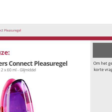
ct Pleasuregel
ze:
rs Connect Pleasuregel
Om het ge
korte vra
2 x 60 ml - Glijmiddel